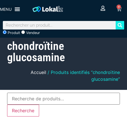
0
Produit
Vendeur
chondroïtine
glucosamine
Accueil
/ Produits identifiés “chondroïtine
glucosamine”
Recherche