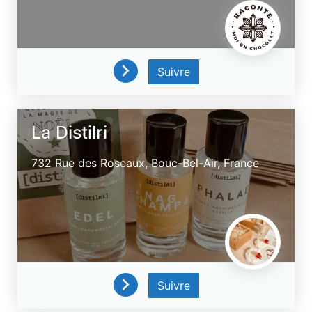
Suivre
La Distilri
732 Rue des Roseaux,
Bouc-Bel-Air,
France
Suivre