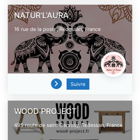
NATUR'L'AURA
16 rue de la poste,
Redessan,
France
Suivre
WOOD PROJECT
495 route de saint Gervasy,
Redessan,
France