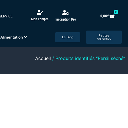
0
0,00
€
 SERVICE
Mon compte
Inscription Pro
Petites
Alimentation
Le Blog
Annonces
Accueil
/ Produits identifiés “Persil séché”