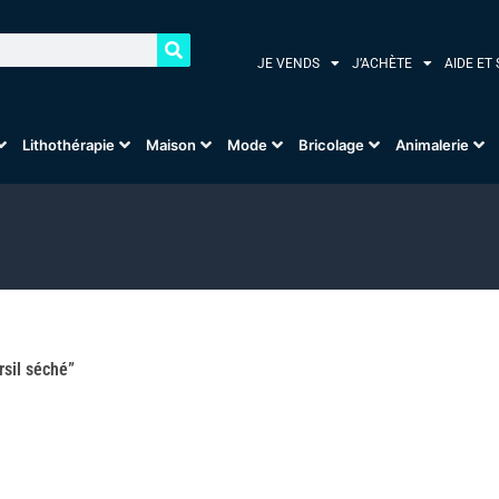
JE VENDS
J’ACHÈTE
AIDE ET
Lithothérapie
Maison
Mode
Bricolage
Animalerie
rsil séché”