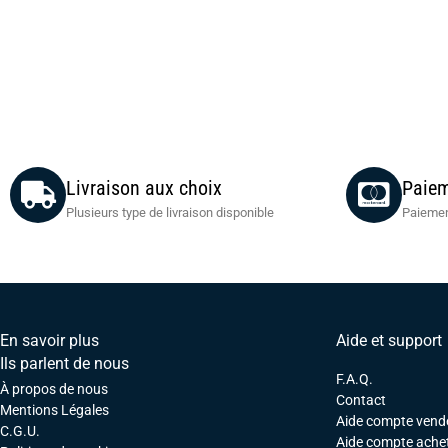
Livraison aux choix
Paiem
Plusieurs type de livraison disponible
Paiemen
En savoir plus
Aide et support
Ils parlent de nous
F.A.Q.
À propos de nous
Contact
Mentions Légales
Aide compte vend
C.G.U.
Aide compte ache