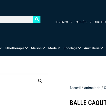
JE VENDS
J’ACHÈTE
AIDE ET
Lithothérapie
Maison
Mode
Bricolage
Animalerie
Accueil
/
Animalerie
/
C
BALLE CAOU