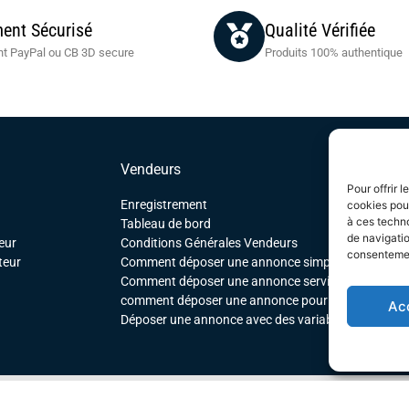
ent Sécurisé
Qualité Vérifiée
t PayPal ou CB 3D secure
Produits 100% authentique
Vendeurs
Pour offrir 
Enregistrement
cookies pour
à ces techn
Tableau de bord
de navigatio
eur
Conditions Générales Vendeurs
consentement
teur
Comment déposer une annonce simple
Comment déposer une annonce service
comment déposer une annonce pour un produit tél
Ac
Déposer une annonce avec des variables