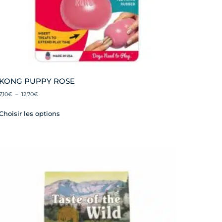
KONG PUPPY ROSE
7,10
€
–
12,70
€
Choisir les options