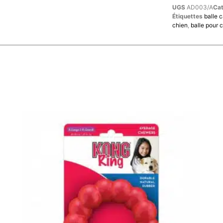
UGS
AD003/A
Cat
Étiquettes
balle 
chien
,
balle pour 