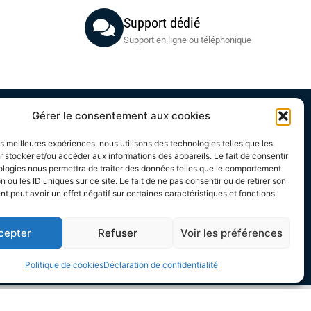
Support dédié
Support en ligne ou téléphonique
Gérer le consentement aux cookies
Acheteurs
les meilleures expériences, nous utilisons des technologies telles que les
Mon compte
 stocker et/ou accéder aux informations des appareils. Le fait de consentir
ologies nous permettra de traiter des données telles que le comportement
Mes commandes
n ou les ID uniques sur ce site. Le fait de ne pas consentir ou de retirer son
Conditions Générales Acheteurs
 peut avoir un effet négatif sur certaines caractéristiques et fonctions.
échargeable
cepter
Refuser
Voir les préférences
Politique de cookies
Déclaration de confidentialité