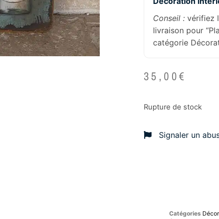
Décoration intér
Conseil :
vérifiez 
livraison pour “P
catégorie Décorat
35,00
€
Rupture de stock
Signaler un abu
Catégories
Décora