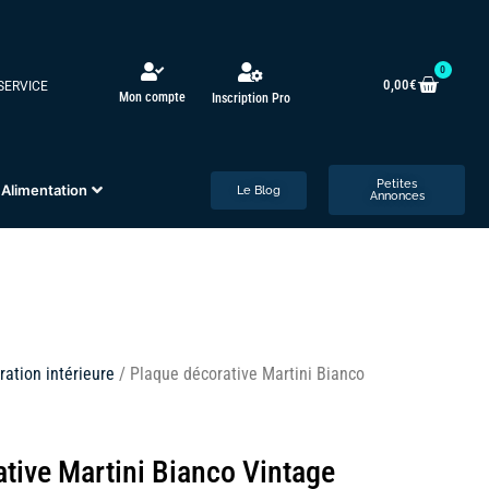
0
0,00
€
 SERVICE
Mon compte
Inscription Pro
Petites
Alimentation
Le Blog
Annonces
ration intérieure
/ Plaque décorative Martini Bianco
tive Martini Bianco Vintage