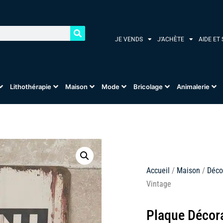
JE VENDS
J’ACHÈTE
AIDE ET
Lithothérapie
Maison
Mode
Bricolage
Animalerie
Accueil
/
Maison
/
Déco
Vintage
Plaque Décora