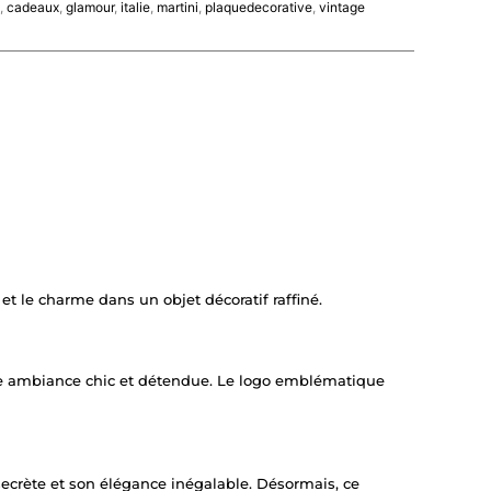
,
cadeaux
,
glamour
,
italie
,
martini
,
plaquedecorative
,
vintage
t le charme dans un objet décoratif raffiné.
une ambiance chic et détendue. Le logo emblématique
secrète et son élégance inégalable. Désormais, ce