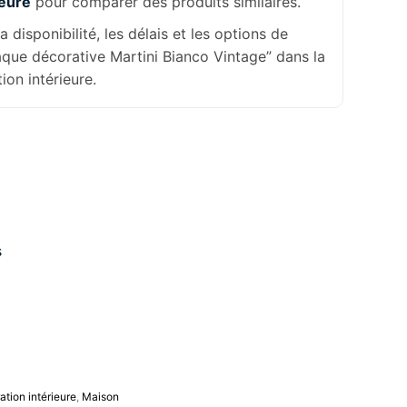
ieure
pour comparer des produits similaires.
la disponibilité, les délais et les options de
laque décorative Martini Bianco Vintage” dans la
ion intérieure.
s
tion intérieure
,
Maison