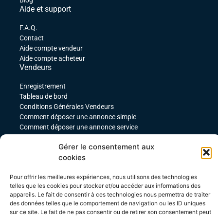
Blog
Aide et support
F.A.Q.
Contact
Aide compte vendeur
Aide compte acheteur
Vendeurs
Enregistrement
Tableau de bord
Conditions Générales Vendeurs
Comment déposer une annonce simple
Comment déposer une annonce service
comment déposer une annonce pour un produit
Gérer le consentement aux
téléchargeable
cookies
Déposer une annonce avec des variables
Acheteurs
Pour offrir les meilleures expériences, nous utilisons des technologies
Mon compte
telles que les cookies pour stocker et/ou accéder aux informations des
appareils. Le fait de consentir à ces technologies nous permettra de traiter
Mes commandes
des données telles que le comportement de navigation ou les ID uniques
Conditions Générales Acheteurs
sur ce site. Le fait de ne pas consentir ou de retirer son consentement peut