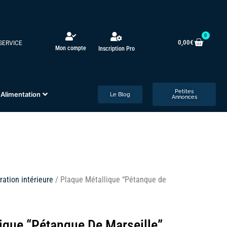
0
0,00
€
 SERVICE
Mon compte
Inscription Pro
Petites
Alimentation
Le Blog
Annonces
ration intérieure
/ Plaque Métallique “Pétanque de
ique “Pétanque De Marseille”