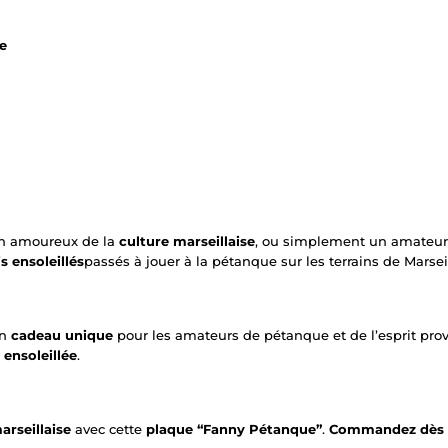
e
n amoureux de la
culture marseillaise
, ou simplement un amateur
s ensoleillés
passés à jouer à la pétanque sur les terrains de Marsei
un
cadeau unique
pour les amateurs de pétanque et de l’esprit prove
 ensoleillée
.
arseillaise
avec cette
plaque “Fanny Pétanque”
.
Commandez dès a