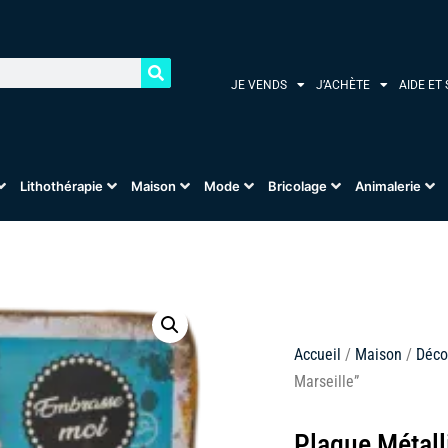
JE VENDS
J’ACHÈTE
AIDE ET
Lithothérapie
Maison
Mode
Bricolage
Animalerie
Accueil
/
Maison
/
Déco
Marseille”
Plaque Métall