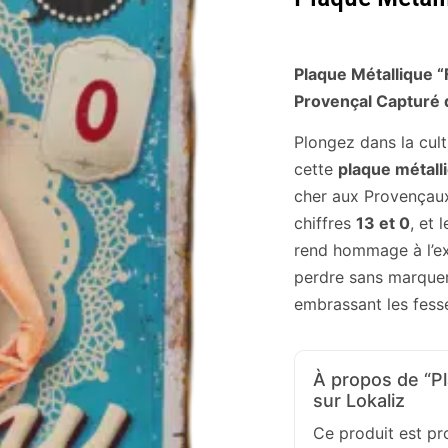
Plaque Métallique “
Provençal Capturé 
Plongez dans la cult
cette
plaque métall
cher aux Provençau
chiffres
13 et 0
, et
rend hommage à l’exp
perdre sans marquer 
embrassant les fess
À propos de “Pl
sur Lokaliz
Ce produit est p