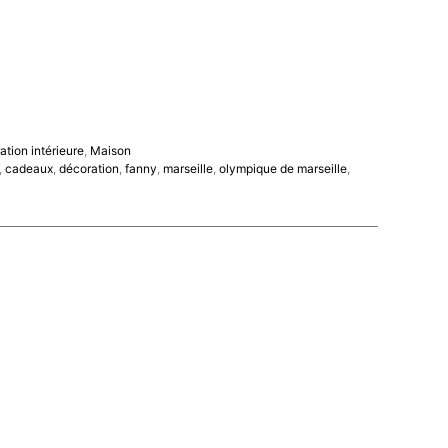
tion intérieure
,
Maison
,
cadeaux
,
décoration
,
fanny
,
marseille
,
olympique de marseille
,