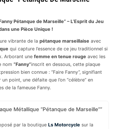
Fanny Pétanque de Marseille” – L’Esprit du Jeu
dans une Pièce Unique !
ure vibrante de la
pétanque marseillaise
avec
ique
qui capture l’essence de ce jeu traditionnel si
x. Arborant une
femme en tenue rouge
avec les
 le nom
“Fanny”
inscrit en dessous, cette plaque
ression bien connue : “Faire Fanny”, signifiant
un point, une défaite que l’on “célèbre” en
es de la fameuse Fanny.
aque Métallique “Pétanque de Marseille””
roposé par la boutique
Ls Motorcycle
sur la