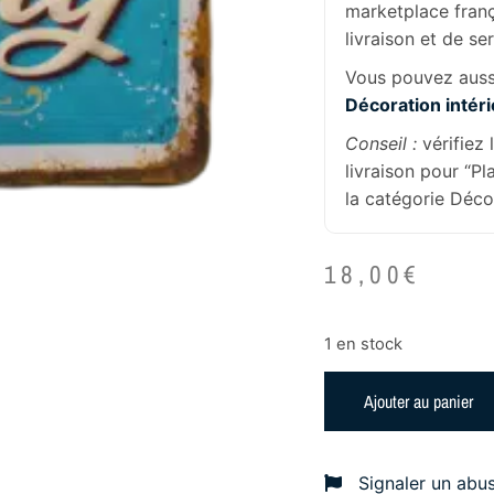
marketplace franç
livraison et de se
Vous pouvez aussi
Décoration intér
Conseil :
vérifiez 
livraison pour “P
la catégorie Décor
18,00
€
1 en stock
Ajouter au panier
Signaler un abu