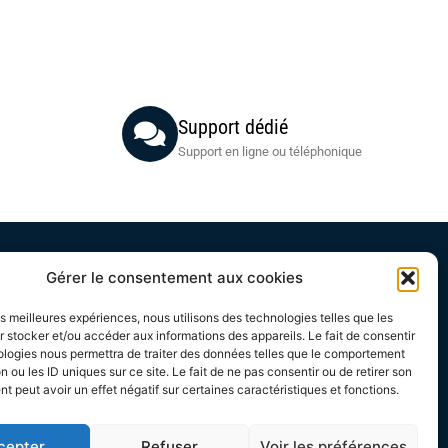
Support dédié
Support en ligne ou téléphonique
Gérer le consentement aux cookies
Acheteurs
Mon compte
les meilleures expériences, nous utilisons des technologies telles que les
 stocker et/ou accéder aux informations des appareils. Le fait de consentir
Mes commandes
ologies nous permettra de traiter des données telles que le comportement
Conditions Générales Acheteurs
n ou les ID uniques sur ce site. Le fait de ne pas consentir ou de retirer son
 peut avoir un effet négatif sur certaines caractéristiques et fonctions.
échargeable
cepter
Refuser
Voir les préférences