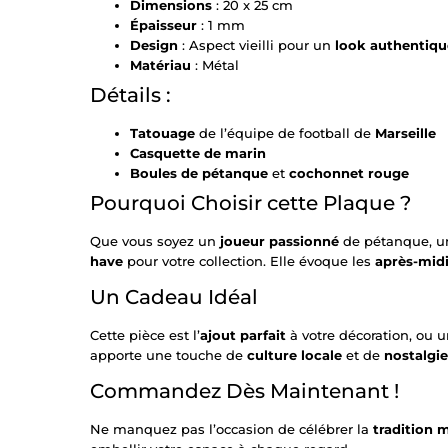
Dimensions
: 20 x 25 cm
Épaisseur
: 1 mm
Design
: Aspect vieilli pour un
look authentiqu
Matériau
: Métal
Détails :
Tatouage
de l’équipe de football de
Marseille
Casquette de marin
Boules de pétanque
et
cochonnet rouge
Pourquoi Choisir cette Plaque ?
Que vous soyez un
joueur passionné
de pétanque, u
have
pour votre collection. Elle évoque les
après-midi
Un Cadeau Idéal
Cette pièce est l’
ajout parfait
à votre décoration, ou 
apporte une touche de
culture locale
et de
nostalgie
Commandez Dès Maintenant !
Ne manquez pas l’occasion de célébrer la
tradition m