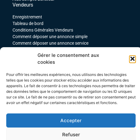
Vendeurs
Enregistrement
Tableau de bord
Conditions Générales Vendeurs
Comment déposer une annonce simple
Comment déposer une annonce service
comment déposer une annonce pour un produit
Gérer le consentement aux
téléchargeable
cookies
Déposer une annonce avec des variables
Acheteurs
Pour offrir les meilleures expériences, nous utilisons des technologies
telles que les cookies pour stocker et/ou accéder aux informations des
Mon compte
appareils. Le fait de consentir à ces technologies nous permettra de traiter
Mes commandes
des données telles que le comportement de navigation ou les ID uniques
Conditions Générales Acheteurs
sur ce site. Le fait de ne pas consentir ou de retirer son consentement peut
avoir un effet négatif sur certaines caractéristiques et fonctions.
Accepter
Refuser