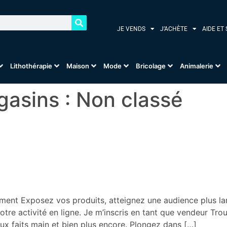
JE VENDS
J’ACHÈTE
AIDE ET
Lithothérapie
Maison
Mode
Bricolage
Animalerie
gasins :
Non classé
ment Exposez vos produits, atteignez une audience plus la
re activité en ligne. Je m’inscris en tant que vendeur Tro
ux faits main et bien plus encore. Plongez dans […]