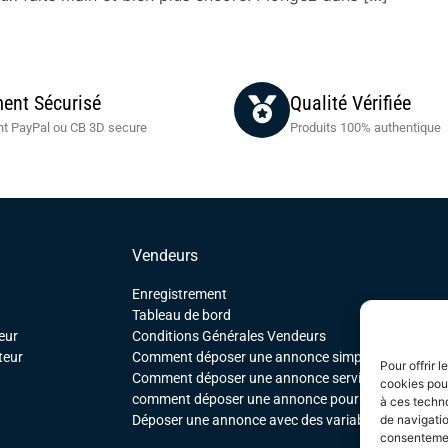
ent Sécurisé
Qualité Vérifiée
t PayPal ou CB 3D secure
Produits 100% authentique
Vendeurs
Enregistrement
Tableau de bord
eur
Conditions Générales Vendeurs
teur
Comment déposer une annonce simple
Pour offrir 
Comment déposer une annonce service
cookies pour
comment déposer une annonce pour un produit tél
à ces techn
Déposer une annonce avec des variables
de navigatio
consentement