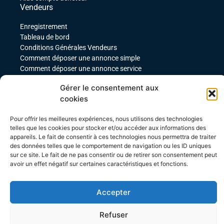
Vendeurs
Enregistrement
Tableau de bord
Conditions Générales Vendeurs
Comment déposer une annonce simple
Comment déposer une annonce service
comment déposer une annonce pour un produit
Gérer le consentement aux
téléchargeable
cookies
Déposer une annonce avec des variables
Acheteurs
Pour offrir les meilleures expériences, nous utilisons des technologies
telles que les cookies pour stocker et/ou accéder aux informations des
Mon compte
appareils. Le fait de consentir à ces technologies nous permettra de traiter
Mes commandes
des données telles que le comportement de navigation ou les ID uniques
Conditions Générales Acheteurs
sur ce site. Le fait de ne pas consentir ou de retirer son consentement peut
avoir un effet négatif sur certaines caractéristiques et fonctions.
Accepter
Refuser