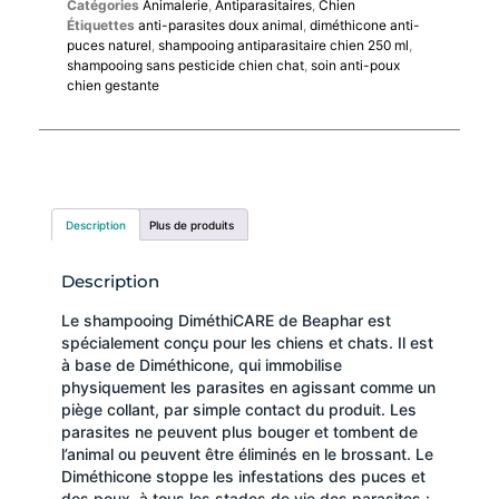
Catégories
Animalerie
,
Antiparasitaires
,
Chien
Étiquettes
anti-parasites doux animal
,
diméthicone anti-
puces naturel
,
shampooing antiparasitaire chien 250 ml
,
shampooing sans pesticide chien chat
,
soin anti-poux
chien gestante
Description
Plus de produits
Description
Le shampooing DiméthiCARE de Beaphar est
spécialement conçu pour les chiens et chats. Il est
à base de Diméthicone, qui immobilise
physiquement les parasites en agissant comme un
piège collant, par simple contact du produit. Les
parasites ne peuvent plus bouger et tombent de
l’animal ou peuvent être éliminés en le brossant. Le
Diméthicone stoppe les infestations des puces et
des poux, à tous les stades de vie des parasites :