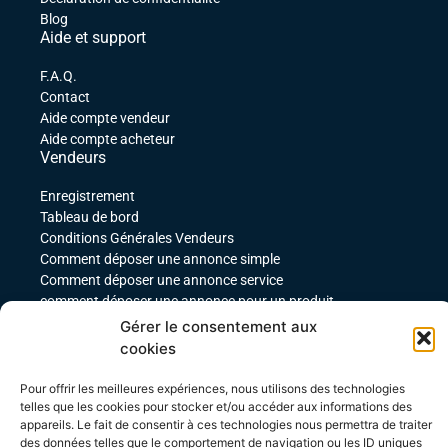
Blog
Aide et support
F.A.Q.
Contact
Aide compte vendeur
Aide compte acheteur
Vendeurs
Enregistrement
Tableau de bord
Conditions Générales Vendeurs
Comment déposer une annonce simple
Comment déposer une annonce service
comment déposer une annonce pour un produit
téléchargeable
Gérer le consentement aux
Déposer une annonce avec des variables
cookies
Acheteurs
Pour offrir les meilleures expériences, nous utilisons des technologies
Mon compte
telles que les cookies pour stocker et/ou accéder aux informations des
Mes commandes
appareils. Le fait de consentir à ces technologies nous permettra de traiter
Conditions Générales Acheteurs
des données telles que le comportement de navigation ou les ID uniques