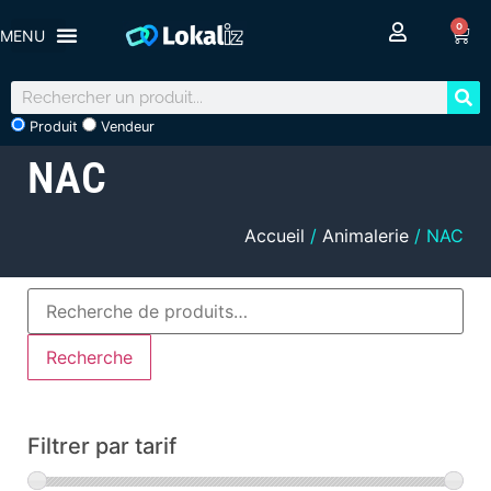
0
Produit
Vendeur
NAC
Accueil
/
Animalerie
/ NAC
Recherche
Filtrer par tarif