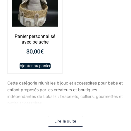
Panier personnalisé
avec peluche
30,00
€
Ajouter au panier
Cette catégorie réunit les bijoux et accessoires pour bébé et
enfant proposés par les créateurs et boutiques
indépendantes de Lokaliz : bracelets, colliers, gourmettes et
petits accessoires.
Ce que vous y trouverez
Les
gourmettes
et bracelets, souvent personnalisables,
Lire la suite
restent un cadeau de naissance ou de baptême traditionnel.
Les
colliers
et pendentifs se déclinent dans des formats et