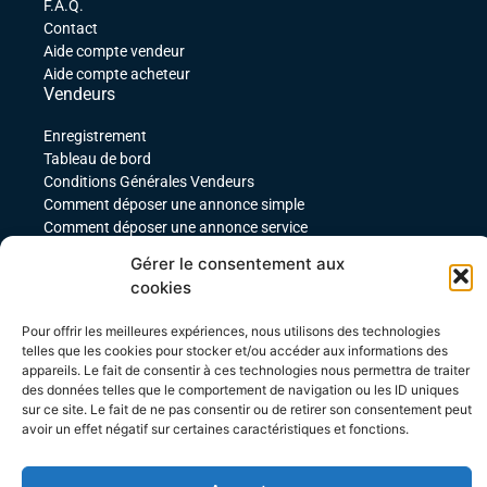
F.A.Q.
Contact
Aide compte vendeur
Aide compte acheteur
Vendeurs
Enregistrement
Tableau de bord
Conditions Générales Vendeurs
Comment déposer une annonce simple
Comment déposer une annonce service
comment déposer une annonce pour un produit
Gérer le consentement aux
téléchargeable
cookies
Déposer une annonce avec des variables
Acheteurs
Pour offrir les meilleures expériences, nous utilisons des technologies
telles que les cookies pour stocker et/ou accéder aux informations des
Mon compte
appareils. Le fait de consentir à ces technologies nous permettra de traiter
Mes commandes
des données telles que le comportement de navigation ou les ID uniques
Conditions Générales Acheteurs
sur ce site. Le fait de ne pas consentir ou de retirer son consentement peut
avoir un effet négatif sur certaines caractéristiques et fonctions.