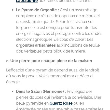
Labradorite
aux reflets bleutés fascinants.
La Pyramide Orgonite :
C’est un assemblage
complexe de résine, de copeaux de métaux et
de cristaux de quartz. Selon les travaux sur
l’orgone, elle est conçue pour transmuter les
énergies négatives et protéger contre les ondes
électromagnétiques.
Le coup de cœur :
Les
orgonites artisanales
aux inclusions de feuille
d’or, véritables petits bijoux de lumière.
2. Une pierre pour chaque pièce de la maison
L’efficacité d’une pyramide dépend aussi de l’endroit
où vous la posez. Voici comment marier déco et
énergie :
Dans le Salon (Harmonie) :
Privilégiez des
pierres douces qui invitent à la convivialité. Une
belle pyramide en
Quartz Rose
ou en
Améthyste posée sur une table basse apaise les