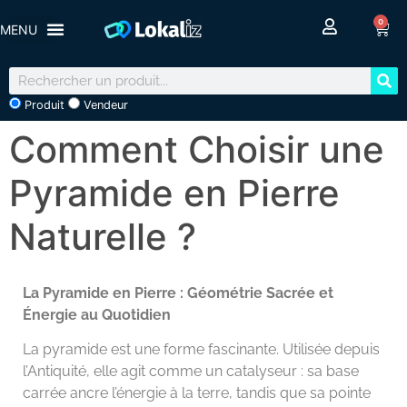
0
Produit
Vendeur
Comment Choisir une
Pyramide en Pierre
Naturelle ?
La Pyramide en Pierre : Géométrie Sacrée et
Énergie au Quotidien
La pyramide est une forme fascinante. Utilisée depuis
l’Antiquité, elle agit comme un catalyseur : sa base
carrée ancre l’énergie à la terre, tandis que sa pointe