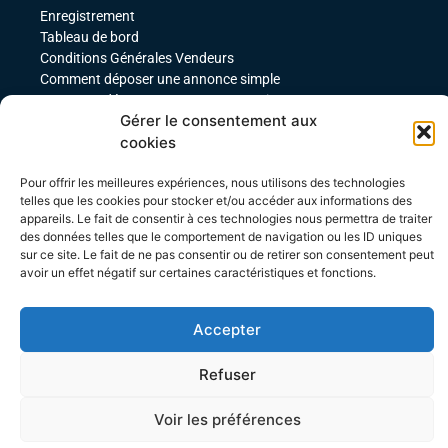
Enregistrement
Tableau de bord
Conditions Générales Vendeurs
Comment déposer une annonce simple
Comment déposer une annonce service
Gérer le consentement aux
comment déposer une annonce pour un produit
cookies
téléchargeable
Déposer une annonce avec des variables
Acheteurs
Pour offrir les meilleures expériences, nous utilisons des technologies
telles que les cookies pour stocker et/ou accéder aux informations des
appareils. Le fait de consentir à ces technologies nous permettra de traiter
Mon compte
des données telles que le comportement de navigation ou les ID uniques
Mes commandes
sur ce site. Le fait de ne pas consentir ou de retirer son consentement peut
Conditions Générales Acheteurs
avoir un effet négatif sur certaines caractéristiques et fonctions.
Accepter
Refuser
Site créé par Agence WEBTEBOUL
Voir les préférences