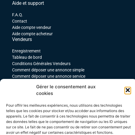
Aide et support
F.A.Q.
Contact
Aide compte vendeur
Aide compte acheteur
Vendeurs
Enregistrement
Tableau de bord
Conditions Générales Vendeurs
Comment déposer une annonce simple
Comment déposer une annonce service
comment déposer une annonce pour un produit
Gérer le consentement aux
téléchargeable
cookies
Déposer une annonce avec des variables
Acheteurs
Pour offrir les meilleures expériences, nous utilisons des technologies
telles que les cookies pour stocker et/ou accéder aux informations des
Mon compte
appareils. Le fait de consentir à ces technologies nous permettra de traiter
Mes commandes
des données telles que le comportement de navigation ou les ID uniques
Conditions Générales Acheteurs
sur ce site. Le fait de ne pas consentir ou de retirer son consentement peut
avoir un effet négatif sur certaines caractéristiques et fonctions.