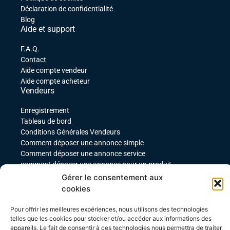
Déclaration de confidentialité
Blog
Aide et support
F.A.Q.
Contact
Aide compte vendeur
Aide compte acheteur
Vendeurs
Enregistrement
Tableau de bord
Conditions Générales Vendeurs
Comment déposer une annonce simple
Comment déposer une annonce service
comment déposer une annonce pour un produit
téléchargeable
Gérer le consentement aux
Déposer une annonce avec des variables
cookies
Acheteurs
Pour offrir les meilleures expériences, nous utilisons des technologies
Mon compte
telles que les cookies pour stocker et/ou accéder aux informations des
Mes commandes
appareils. Le fait de consentir à ces technologies nous permettra de traiter