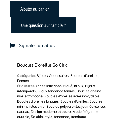
Ajouter au panier
Une question sur l'article ?
Signaler un abus
Boucles D’oreille So Chic
Catégories
Bijoux / Accessoires
,
Boucles d'oreilles
,
Femme
Étiquettes
Accessoire sophistiqué
,
bijoux
,
Bijoux
intemporels
,
Bijoux tendance femme
,
Boucles chaîne
maille trombone
,
Boucles d'oreilles acier inoxydable
,
Boucles d'oreilles longues
,
Boucles d’oreilles
,
Boucles
minimalistes chic
,
Boucles polyvalentes journée-soirée
,
cadeau
,
Design moderne et épuré
,
Mode élégante et
durable
,
So chic
,
style
,
tendance
,
trombone