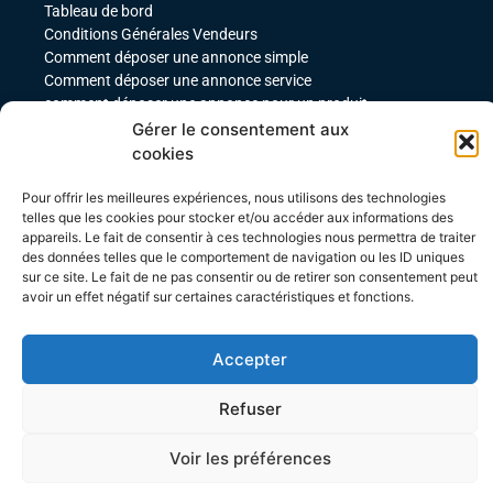
Tableau de bord
Conditions Générales Vendeurs
Comment déposer une annonce simple
Comment déposer une annonce service
comment déposer une annonce pour un produit
téléchargeable
Gérer le consentement aux
Déposer une annonce avec des variables
cookies
Acheteurs
Pour offrir les meilleures expériences, nous utilisons des technologies
Mon compte
telles que les cookies pour stocker et/ou accéder aux informations des
Mes commandes
appareils. Le fait de consentir à ces technologies nous permettra de traiter
des données telles que le comportement de navigation ou les ID uniques
Conditions Générales Acheteurs
sur ce site. Le fait de ne pas consentir ou de retirer son consentement peut
avoir un effet négatif sur certaines caractéristiques et fonctions.
Accepter
Refuser
Site créé par Agence WEBTEBOUL
Voir les préférences