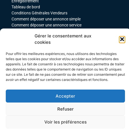
Enregistrement
Tableau de bord
Conditions Générales Vendeurs
Comment déposer une annonce simple
Comment déposer une annonce service
comment déposer une annonce pour un produit
Gérer le consentement aux
téléchargeable
cookies
Déposer une annonce avec des variables
Acheteurs
Pour offrir les meilleures expériences, nous utilisons des technologies
telles que les cookies pour stocker et/ou accéder aux informations des
Mon compte
appareils. Le fait de consentir à ces technologies nous permettra de traiter
Mes commandes
des données telles que le comportement de navigation ou les ID uniques
Conditions Générales Acheteurs
sur ce site. Le fait de ne pas consentir ou de retirer son consentement peut
avoir un effet négatif sur certaines caractéristiques et fonctions.
Accepter
Refuser
Site créé par Agence WEBTEBOUL
Voir les préférences