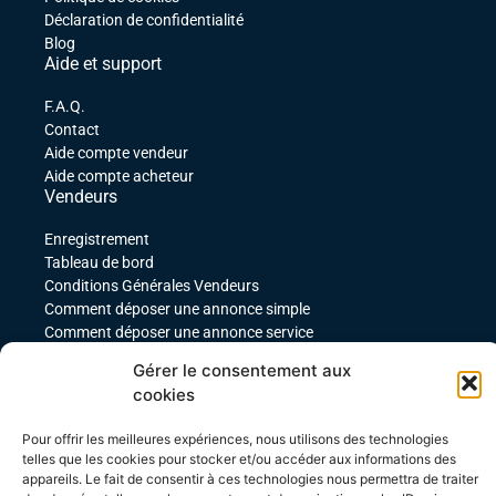
Déclaration de confidentialité
Blog
Aide et support
F.A.Q.
Contact
Aide compte vendeur
Aide compte acheteur
Vendeurs
Enregistrement
Tableau de bord
Conditions Générales Vendeurs
Comment déposer une annonce simple
Comment déposer une annonce service
comment déposer une annonce pour un produit
Gérer le consentement aux
téléchargeable
cookies
Déposer une annonce avec des variables
Acheteurs
Pour offrir les meilleures expériences, nous utilisons des technologies
telles que les cookies pour stocker et/ou accéder aux informations des
Mon compte
appareils. Le fait de consentir à ces technologies nous permettra de traiter
Mes commandes