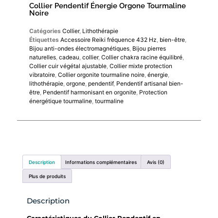
Collier Pendentif Énergie Orgone Tourmaline
Noire
Catégories
Collier
,
Lithothérapie
Étiquettes
Accessoire Reiki fréquence 432 Hz
,
bien-être
,
Bijou anti-ondes électromagnétiques
,
Bijou pierres
naturelles
,
cadeau
,
collier
,
Collier chakra racine équilibré
,
Collier cuir végétal ajustable
,
Collier mixte protection
vibratoire
,
Collier orgonite tourmaline noire
,
énergie
,
lithothérapie
,
orgone
,
pendentif
,
Pendentif artisanal bien-
être
,
Pendentif harmonisant en orgonite
,
Protection
énergétique tourmaline
,
tourmaline
Description
Informations complémentaires
Avis (0)
Plus de produits
Description
Caractéristiques du Collier Pendentif en