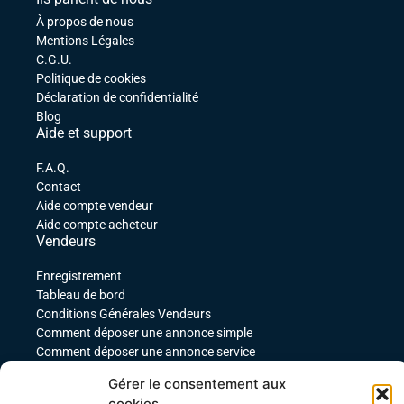
À propos de nous
Mentions Légales
C.G.U.
Politique de cookies
Déclaration de confidentialité
Blog
Aide et support
F.A.Q.
Contact
Aide compte vendeur
Aide compte acheteur
Vendeurs
Enregistrement
Tableau de bord
Conditions Générales Vendeurs
Comment déposer une annonce simple
Comment déposer une annonce service
comment déposer une annonce pour un produit
Gérer le consentement aux
téléchargeable
cookies