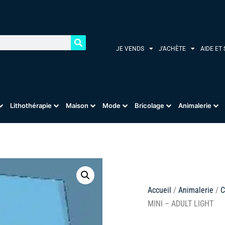
JE VENDS
J’ACHÈTE
AIDE ET
Lithothérapie
Maison
Mode
Bricolage
Animalerie
Accueil
/
Animalerie
/
C
MINI – ADULT LIGHT