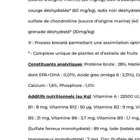
courge déshydratée* (60 mg/kg), radis noir déshydrat
sulfate de chondroïtine (source d’origine marine) (40
grenade déshydraté* (30mg/kg)
® : Process breveté permettant une assimilation op
* : Complexe unique de plantes et d’extraits de fruits
Constituants analytiques
:Protéine brute : 28%, Matiè
dont EPA+DHA : 0,01%, Acide gras oméga 6 : 2,31%), Cel
Calcium : 1,6%, Phosphore : 1,0%
Additifs nutritionnels (au Kg)
:Vitamine A : 22000 UI,
B1 : 8 mg, Vitamine B12 : 50 μg, Vitamine B2 : 9 mg, 
B5 : 21 mg, Vitamine B6 : 3,7 mg, Vitamine B9 : 1,1 mg,
(Sulfate ferreux monohydraté) : 89 mg, Iode (Iodate d
manganeux monohydraté) : 7 mg, Zinc (Sulfate de zin