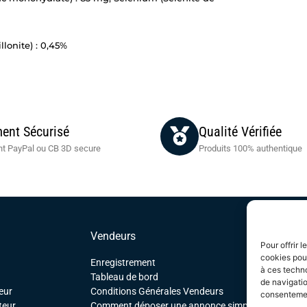
lonite) : 0,45%
ent Sécurisé
Qualité Vérifiée
t PayPal ou CB 3D secure
Produits 100% authentique
Vendeurs
Pour offrir 
cookies pour
Enregistrement
à ces techn
Tableau de bord
de navigatio
eur
Conditions Générales Vendeurs
consentement
teur
Comment déposer une annonce simple