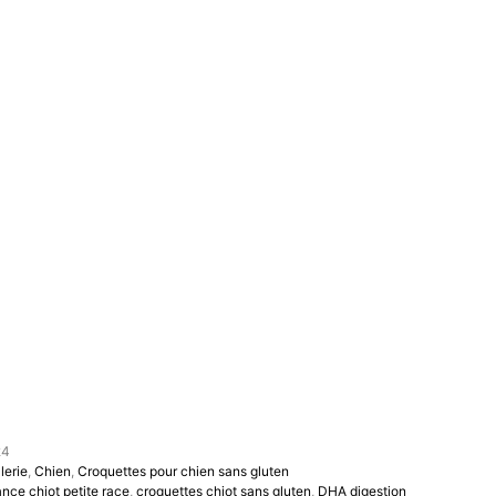
24
lerie
,
Chien
,
Croquettes pour chien sans gluten
ance chiot petite race
,
croquettes chiot sans gluten
,
DHA digestion