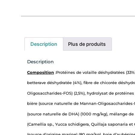
Description
Plus de produits
Description
Composition
:Protéines de volaille déshydratées (33%),
betterave déshydratée (4%), fibre de chicorée déshydra
Oligosaccharides-FOS) (2,5%), hydrolysat de protéines a
bière (source naturelle de Mannan-Oligosaccharides-MO
(source naturelle de DHA) (1000 mg/kg), mélange de p
(Camellia sp., Yucca schidigera, Quillaja saponaria 
(source d’origine marine) (80 mg/kg), baie d’aubépin