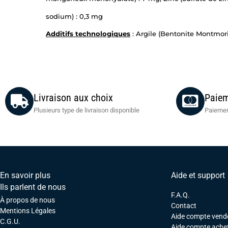
sodium) : 0,3 mg
Additifs technologiques
: Argile (Bentonite Montmoril
Livraison aux choix
Paiem
Plusieurs type de livraison disponible
Paiemen
En savoir plus
Aide et support
Ils parlent de nous
F.A.Q.
À propos de nous
Contact
Mentions Légales
Aide compte vend
C.G.U.
Aide compte ache