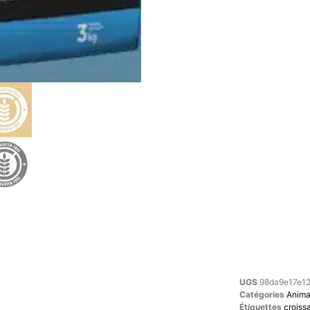
UGS
98da9e17e1
Catégories
Anima
Étiquettes
croiss