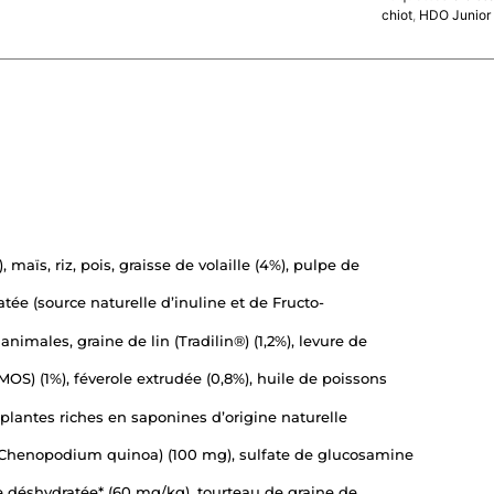
chiot
,
HDO Junior 
 maïs, riz, pois, graisse de volaille (4%), pulpe de
tée (source naturelle d’inuline et de Fructo-
nimales, graine de lin (Tradilin®) (1,2%), levure de
S) (1%), féverole extrudée (0,8%), huile de poissons
lantes riches en saponines d’origine naturelle
et Chenopodium quinoa) (100 mg), sulfate de glucosamine
e déshydratée* (60 mg/kg), tourteau de graine de