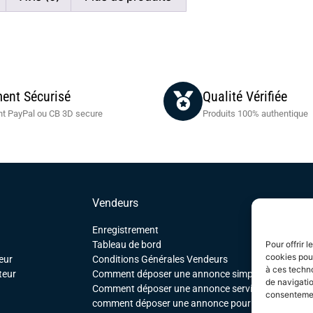
ent Sécurisé
Qualité Vérifiée
t PayPal ou CB 3D secure
Produits 100% authentique
Vendeurs
Enregistrement
Pour offrir 
Tableau de bord
cookies pour
eur
Conditions Générales Vendeurs
à ces techn
teur
Comment déposer une annonce simple
de navigatio
Comment déposer une annonce service
consentement
comment déposer une annonce pour un produit tél