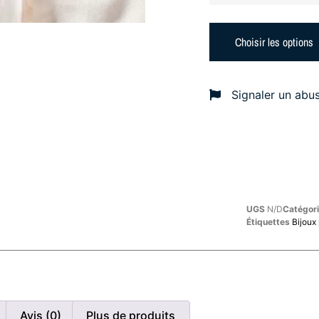
Choisir les options
Signaler un abu
UGS
N/D
Catégor
Étiquettes
Bijoux
Avis (0)
Plus de produits