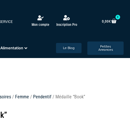
0
0,00
€
 SERVICE
Mon compte
Inscription Pro
Petites
Alimentation
Le Blog
Annonces
soires
/
Femme
/
Pendentif
/ Médaille “Book”
ok”