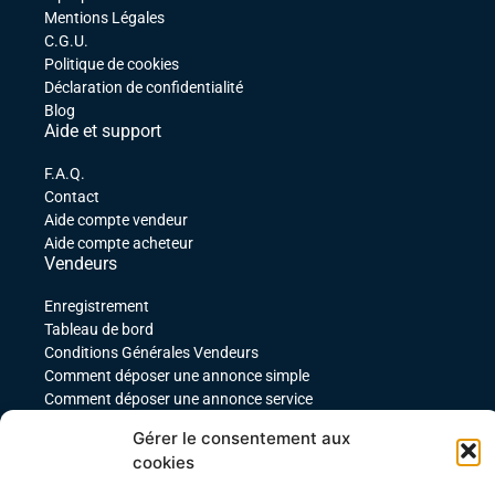
Mentions Légales
C.G.U.
Politique de cookies
Déclaration de confidentialité
Blog
Aide et support
F.A.Q.
Contact
Aide compte vendeur
Aide compte acheteur
Vendeurs
Enregistrement
Tableau de bord
Conditions Générales Vendeurs
Comment déposer une annonce simple
Comment déposer une annonce service
comment déposer une annonce pour un produit
Gérer le consentement aux
téléchargeable
cookies
Déposer une annonce avec des variables
Acheteurs