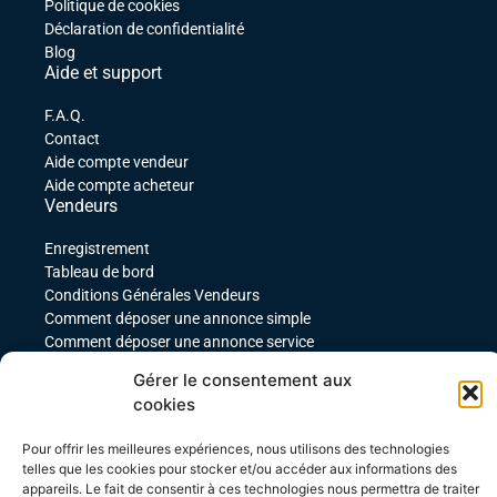
Politique de cookies
Déclaration de confidentialité
Blog
Aide et support
F.A.Q.
Contact
Aide compte vendeur
Aide compte acheteur
Vendeurs
Enregistrement
Tableau de bord
Conditions Générales Vendeurs
Comment déposer une annonce simple
Comment déposer une annonce service
comment déposer une annonce pour un produit
Gérer le consentement aux
téléchargeable
cookies
Déposer une annonce avec des variables
Acheteurs
Pour offrir les meilleures expériences, nous utilisons des technologies
telles que les cookies pour stocker et/ou accéder aux informations des
Mon compte
appareils. Le fait de consentir à ces technologies nous permettra de traiter