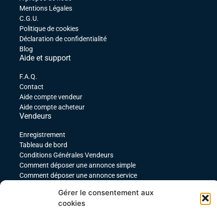
Mentions Légales
C.G.U.
Politique de cookies
Déclaration de confidentialité
Blog
Aide et support
F.A.Q.
Contact
Aide compte vendeur
Aide compte acheteur
Vendeurs
Enregistrement
Tableau de bord
Conditions Générales Vendeurs
Comment déposer une annonce simple
Comment déposer une annonce service
comment déposer une annonce pour un produit
Gérer le consentement aux
téléchargeable
cookies
Déposer une annonce avec des variables
Acheteurs