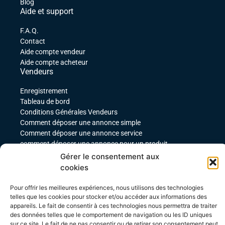
Blog
Aide et support
F.A.Q.
Contact
Aide compte vendeur
Aide compte acheteur
Vendeurs
Enregistrement
Tableau de bord
Conditions Générales Vendeurs
Comment déposer une annonce simple
Comment déposer une annonce service
comment déposer une annonce pour un produit
téléchargeable
Gérer le consentement aux
Déposer une annonce avec des variables
cookies
Acheteurs
Pour offrir les meilleures expériences, nous utilisons des technologies
Mon compte
telles que les cookies pour stocker et/ou accéder aux informations des
Mes commandes
appareils. Le fait de consentir à ces technologies nous permettra de traiter
Conditions Générales Acheteurs
des données telles que le comportement de navigation ou les ID uniques
sur ce site. Le fait de ne pas consentir ou de retirer son consentement peut