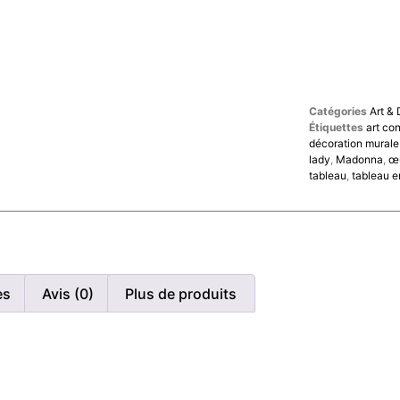
Catégories
Art &
Étiquettes
art co
décoration mural
lady
,
Madonna
,
œu
tableau
,
tableau en
es
Avis (0)
Plus de produits