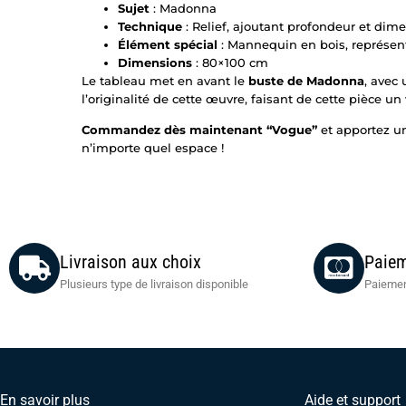
Sujet
: Madonna
Technique
: Relief, ajoutant profondeur et dim
Élément spécial
: Mannequin en bois, représen
Dimensions
: 80×100 cm
Le tableau met en avant le
buste de Madonna
, avec
l’originalité de cette œuvre, faisant de cette pièce 
Commandez dès maintenant “Vogue”
et apportez un
n’importe quel espace !
Livraison aux choix
Paiem
Plusieurs type de livraison disponible
Paiemen
En savoir plus
Aide et support