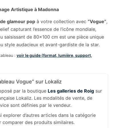
age Artistique à Madonna
 de glamour pop
à votre collection avec
“Vogue”
,
elief capturant l’essence de l’icône mondiale,
au saisissant de 80×100 cm est une pièce unique
 style audacieux et avant-gardiste de la star.
 tableau :
voir le guide (format, lumière, support,
bleau Vogue” sur Lokaliz
roposé par la boutique
Les galleries de Roig
sur
ançaise Lokaliz. Les modalités de vente, de
rvice sont définies par le vendeur.
 explorer d’autres articles dans la catégorie
 comparer des produits similaires.