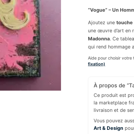
“Vogue” – Un Homm
Ajoutez une
touche
une œuvre d’art en r
Madonna
. Ce table
qui rend hommage au
Aide pour choisir votre
fixation)
À propos de “Ta
Ce produit est p
la marketplace fr
livraison et de se
Vous pouvez aussi
Art & Design
pour