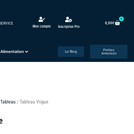
0
0,00
€
 SERVICE
Mon compte
Inscription Pro
Petites
Alimentation
Le Blog
Annonces
/
Tableau
/ Tableau Vogue
e