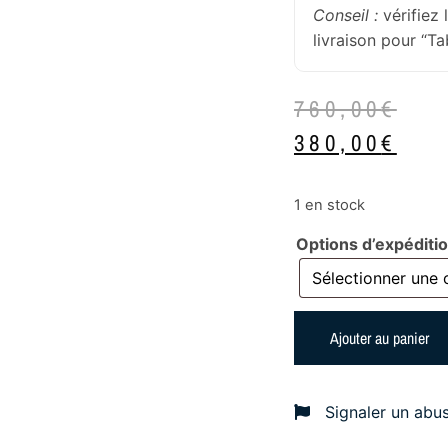
Conseil :
vérifiez 
livraison pour “T
760,00
€
380,00
€
1 en stock
Options d’expéditi
Ajouter au panier
Signaler un abu