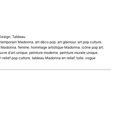
 Design
,
Tableau
ntemporain Madonna
,
art déco pop
,
art glamour
,
art pop culture
,
e Madonna
,
femme
,
hommage artistique Madonna
,
icône pop art
,
vre d'art unique
,
peinture moderne
,
peinture murale unique
,
 relief pop culture
,
tableau Madonna en relief
,
toile
,
vogue