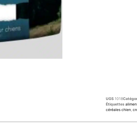
UGS
1018
Catégor
Étiquettes
aliment
céréales chien
,
cr