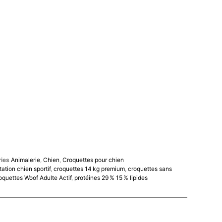
ies
Animalerie
,
Chien
,
Croquettes pour chien
ation chien sportif
,
croquettes 14 kg premium
,
croquettes sans
oquettes Woof Adulte Actif
,
protéines 29 % 15 % lipides