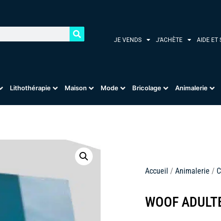
JE VENDS
J’ACHÈTE
AIDE ET
Lithothérapie
Maison
Mode
Bricolage
Animalerie
Accueil
/
Animalerie
/
C
WOOF ADULTE