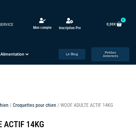
0
0,00
€
 SERVICE
Mon compte
Inscription Pro
Petites
Alimentation
Le Blog
Annonces
hien
/
Croquettes pour chien
/ WOOF ADULTE ACTIF 14KG
 ACTIF 14KG