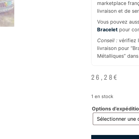
marketplace franç
livraison et de se
Vous pouvez aussi
Bracelet
pour com
Conseil :
vérifiez 
livraison pour “Br
Métalliques” dans 
26,28
€
1 en stock
Options d’expéditi