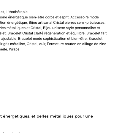
let
,
Lithothérapie
oire énergétique bien-être corps et esprit
,
Accessoire mode
ation énergétique
,
Bijou artisanal Cristal pierres semi-précieuses
,
les métalliques et Cristal
,
Bijou unisexe style personnalisé et
elet
,
Bracelet Cristal clarté régénération et équilibre
,
Bracelet fait
e ajustable
,
Bracelet mode sophistication et bien-être
,
Bracelet
ir gris métallisé
,
Cristal
,
cuir
,
Fermeture bouton en alliage de zinc
perle
,
Wraps
 et énergétiques, et perles métalliques pour une