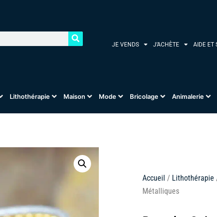
JE VENDS
J’ACHÈTE
AIDE ET
Lithothérapie
Maison
Mode
Bricolage
Animalerie
Accueil
/
Lithothérapie
Métalliques