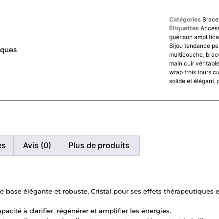
Catégories
Brace
Étiquettes
Access
guérison amplific
Bijou tendance per
iques
multicouche
,
brac
main cuir véritabl
wrap trois tours cu
solide et élégant
,
es
Avis (0)
Plus de produits
ne base élégante et robuste, Cristal pour ses effets thérapeutiques
apacité à clarifier, régénérer et amplifier les énergies.