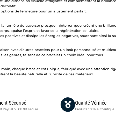
ent une dimension visuelle attrayante et complémentent la brillance 
décoratif.
s options de fermeture pour un ajustement parfait.
à la lumière de traverser presque ininterrompue, créant une brilla
rps, apaise l’esprit, et favorise la régénération cellulaire.
es positives et dissipe les énergies négatives, soutenant ainsi la sa
naison avec d’autres bracelets pour un look personnalisé et multico
 les genres, faisant de ce bracelet un choix idéal pour tous.
a main, chaque bracelet est unique, fabriqué avec une attention rig
strent la beauté naturelle et l’unicité de ces matériaux.
ent Sécurisé
Qualité Vérifiée
t PayPal ou CB 3D secure
Produits 100% authentique