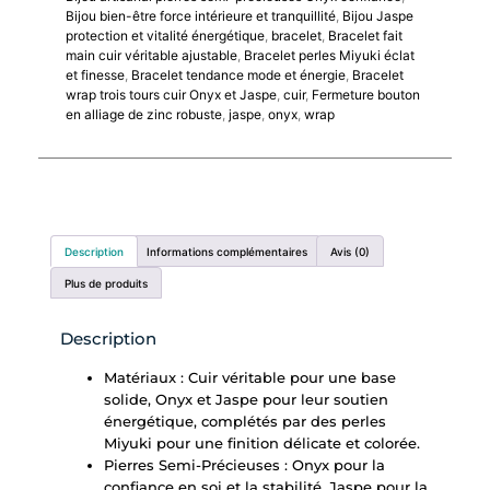
Bijou bien-être force intérieure et tranquillité
,
Bijou Jaspe
protection et vitalité énergétique
,
bracelet
,
Bracelet fait
main cuir véritable ajustable
,
Bracelet perles Miyuki éclat
et finesse
,
Bracelet tendance mode et énergie
,
Bracelet
wrap trois tours cuir Onyx et Jaspe
,
cuir
,
Fermeture bouton
en alliage de zinc robuste
,
jaspe
,
onyx
,
wrap
Description
Informations complémentaires
Avis (0)
Plus de produits
Description
Matériaux : Cuir véritable pour une base
solide, Onyx et Jaspe pour leur soutien
énergétique, complétés par des perles
Miyuki pour une finition délicate et colorée.
Pierres Semi-Précieuses : Onyx pour la
confiance en soi et la stabilité, Jaspe pour la