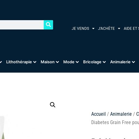
JE VENDS
J’ACHÈTE
AIDE ET
Lithothérapie
Maison
Mode
Bricolage
Animalerie
Accueil
/
Animalerie
/
C
Diabetes Grain Free pou