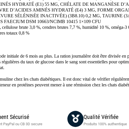
AMINÉS HYDRATÉ (E1) 55 MG, CHÉLATE DE MANGANÈSE D’A
UIVRE D’ACIDES AMINÉS HYDRATÉ (E4) 3 MG, FORME ORG
E SÉLÉNISÉE INACTIVÉE) (3B8.10) 0,2 MG, TAURINE (3A37
S FAECIUM DSM 10663/NCIMB 10415 1×109 CFU
%, cellulose brute 3,0 %, cendres brutes 7,7 %, humidité 10 %, oméga-
es totaux 0,8 %
 initiale de 6 mois au plus. La ration journalière doit être divisée en pl
s régulières du taux de glucose dans le sang sont essentielles pour optim
at.
nsuline chez les chats diabétiques. Il est donc vital de vérifier régulièr
teneur en protéines peuvent mener à une rémission chez les chats diabét
ent Sécurisé
Qualité Vérifiée
t PayPal ou CB 3D secure
Produits 100% authentique