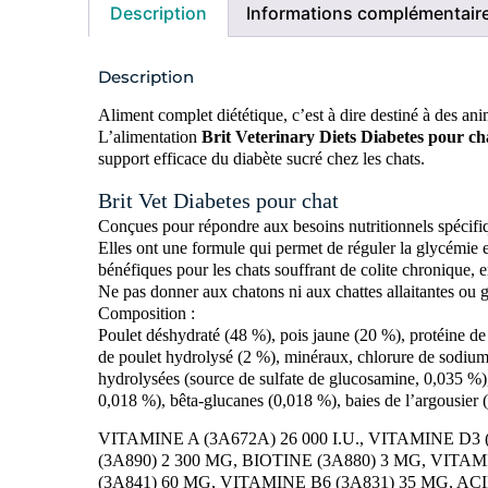
Description
Informations complémentair
Description
Aliment complet diététique, c’est à dire destiné à des ani
L’alimentation
Brit Veterinary Diets Diabetes pour c
support efficace du diabète sucré chez les chats.
Brit Vet Diabetes pour chat
Conçues pour répondre aux besoins nutritionnels spécifiqu
Elles ont une formule qui permet de réguler la glycémie e
bénéfiques pour les chats souffrant de colite chronique, e
Ne pas donner aux chatons ni aux chattes allaitantes ou g
Composition :
Poulet déshydraté (48 %), pois jaune (20 %), protéine de
de poulet hydrolysé (2 %), minéraux, chlorure de sodium
hydrolysées (source de sulfate de glucosamine, 0,035 %),
0,018 %), bêta-glucanes (0,018 %), baies de l’argousier 
VITAMINE A (3A672A) 26 000 I.U., VITAMINE D3
(3A890) 2 300 MG, BIOTINE (3A880) 3 MG, VI
(3A841) 60 MG, VITAMINE B6 (3A831) 35 MG, 