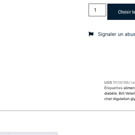
Choisir l
Signaler un abu
UGS
ff056188c1a
Étiquettes
alimen
diabète
,
Brit Vete
chat régulation g