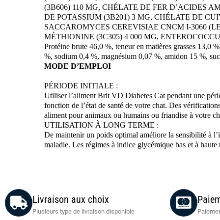
(3B606) 110 MG, CHÉLATE DE FER D’ACIDES 
DE POTASSIUM (3B201) 3 MG, CHÉLATE DE C
SACCAROMYCES CEREVISIAE CNCM I-3060 (LEVUR
MÉTHIONINE (3C305) 4 000 MG, ENTEROCOCCU
Protéine brute 46,0 %, teneur en matières grasses 13,0 
%, sodium 0,4 %, magnésium 0,07 %, amidon 15 %, sucr
MODE D’EMPLOI
PÉRIODE INITIALE :
Utiliser l’aliment Brit VD Diabetes Cat pendant une période
fonction de l’état de santé de votre chat. Des vérification
aliment pour animaux ou humains ou friandise à votre ch
UTILISATION À LONG TERME :
De maintenir un poids optimal améliore la sensibilité à l’i
maladie. Les régimes à indice glycémique bas et à haute 
Livraison aux choix
Paiem
Plusieurs type de livraison disponible
Paiemen