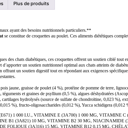
es
Plus de produits
maux ayant des besoins nutritionnels particuliers.**
hat
se constitue de croquettes au poulet. Ces aliments diététiques complet
es des chats diabétiques, ces croquettes offrent un soutien ciblé tout e
t d’apporter un soutien nutritionnel optimal aux chats atteints de diabè
n offrant un soutien digestif tout en répondant aux exigences spécifique
estantes.
 pois jaune, graisse de poulet (4 %), protéine de pomme de terre, ligno
, téguments et graines de psyllium (0,5 %), algues déshydratées (Asco
 cartilages hydrolysés (source de sulfate de chondroïtine, 0,023 %), ex
(0,015 %), fructo-oligosaccharides (0,012 %), Yucca schidigera (0,012 
 (E671) 1 000 I.U., VITAMINE E (3A700) 1 000 MG, VITAMIN
TAMINE B1 (3A821) 10 MG, VITAMINE B2 30 MG, NIACINAMI
ACIDE FOLIQUE (3A316) 15 MG, VITAMINE B12 0,15 MG, CH