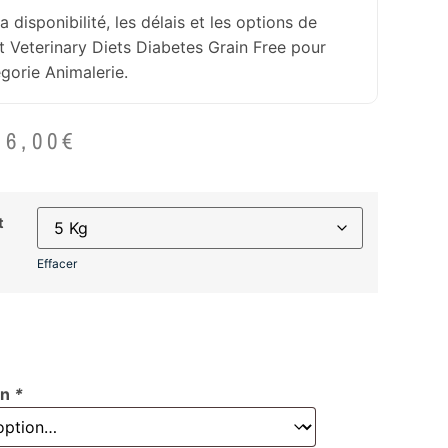
la disponibilité, les délais et les options de
it Veterinary Diets Diabetes Grain Free pour
égorie Animalerie.
56,00
€
t
Effacer
on
*