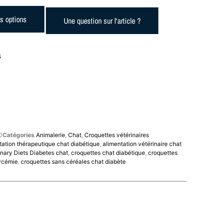
es options
Une question sur l'article ?
s
0
Catégories
Animalerie
,
Chat
,
Croquettes vétérinaires
tation thérapeutique chat diabétique
,
alimentation vétérinaire chat
rinary Diets Diabetes chat
,
croquettes chat diabétique
,
croquettes
lycémie
,
croquettes sans céréales chat diabète