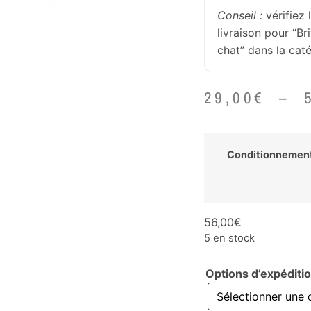
Conseil :
vérifiez 
livraison pour “Br
chat” dans la cat
29,00
€
–
Conditionnemen
56,00
€
5 en stock
Options d’expéditi