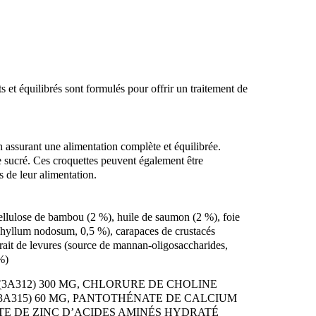
s et équilibrés sont formulés pour offrir un traitement de
n assurant une alimentation complète et équilibrée.
te sucré. Ces croquettes peuvent également être
s de leur alimentation.
cellulose de bambou (2 %), huile de saumon (2 %), foie
phyllum nodosum, 0,5 %), carapaces de crustacés
trait de levures (source de mannan-oligosaccharides,
%)
E C (3A312) 300 MG, CHLORURE DE CHOLINE
DE (3A315) 60 MG, PANTOTHÉNATE DE CALCIUM
ÉLATE DE ZINC D’ACIDES AMINÉS HYDRATÉ