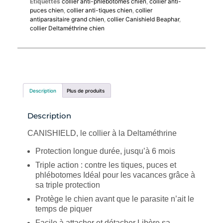
Étiquettes
collier anti-phlébotomes chien
,
collier anti-
puces chien
,
collier anti-tiques chien
,
collier
antiparasitaire grand chien
,
collier Canishield Beaphar
,
collier Deltaméthrine chien
Description
Plus de produits
Description
CANISHIELD, le collier à la Deltaméthrine
Protection longue durée, jusqu’à 6 mois
Triple action : contre les tiques, puces et
phlébotomes Idéal pour les vacances grâce à
sa triple protection
Protège le chien avant que le parasite n’ait le
temps de piquer
Facile à attacher et détacher Libère sa