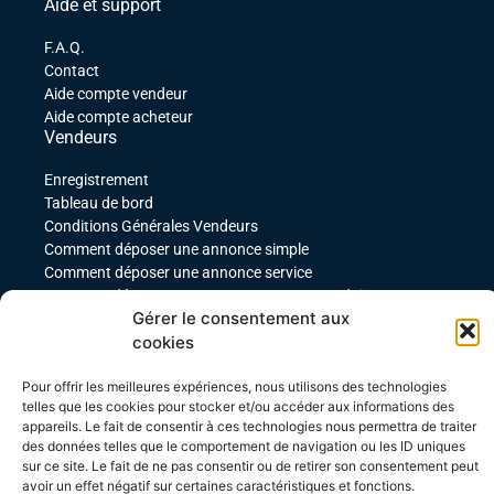
Aide et support
F.A.Q.
Contact
Aide compte vendeur
Aide compte acheteur
Vendeurs
Enregistrement
Tableau de bord
Conditions Générales Vendeurs
Comment déposer une annonce simple
Comment déposer une annonce service
comment déposer une annonce pour un produit
Gérer le consentement aux
téléchargeable
cookies
Déposer une annonce avec des variables
Acheteurs
Pour offrir les meilleures expériences, nous utilisons des technologies
Mon compte
telles que les cookies pour stocker et/ou accéder aux informations des
appareils. Le fait de consentir à ces technologies nous permettra de traiter
Mes commandes
des données telles que le comportement de navigation ou les ID uniques
Conditions Générales Acheteurs
sur ce site. Le fait de ne pas consentir ou de retirer son consentement peut
avoir un effet négatif sur certaines caractéristiques et fonctions.